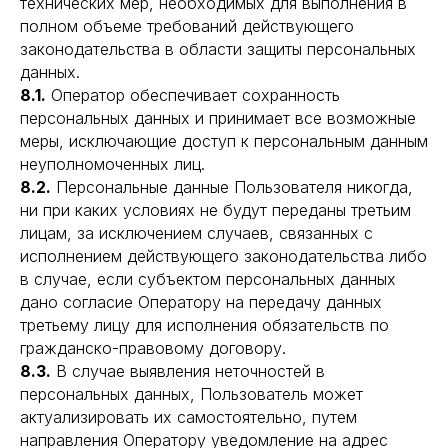
технических мер, необходимых для выполнения в
полном объеме требований действующего
Индивидуальный предприниматель ВЛАСОВ
законодательства в области защиты персональных
АЛЕКСАНДР АНДРЕЕВИЧ
ИНН: 775101365032
данных.
Москва, Киевское шоссе, 22-й километр, дв4с2кГ.
БЦ "Румянцево"
8.1.
Оператор обеспечивает сохранность
персональных данных и принимает все возможные
Главная
Заборы из профнастила
меры, исключающие доступ к персональным данным
О компании
Заборы из евроштакетника
неуполномоченных лиц.
Отзывы
Заборы из сетки рабицы
8.2.
Персональные данные Пользователя никогда,
Контакты
Заборы 3D
ни при каких условиях не будут переданы третьим
Ворота и калитки
Блог
лицам, за исключением случаев, связанных с
исполнением действующего законодательства либо
+7 (905) 597-91-99
в случае, если субъектом персональных данных
info@moszabory.ru
дано согласие Оператору на передачу данных
Ежедневно 08:00 – 20:00
третьему лицу для исполнения обязательств по
Политика конфиденциальности
гражданско-правовому договору.
Обращаем внимание, что информация на сайте не является
публичной офертой.
Все цены уточняйте по телефону.
8.3.
В случае выявления неточностей в
персональных данных, Пользователь может
актуализировать их самостоятельно, путем
направления Оператору уведомление на адрес